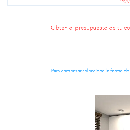
Preci
$151,
HPL
CON
ISLA
Obtén el presupuesto de tu co
¡Es gr
No pierdas más tiempo, comienza ahor
Para comenzar selecciona la forma de l
Al utilizar el cotizador automatizado, acepto los
Tér