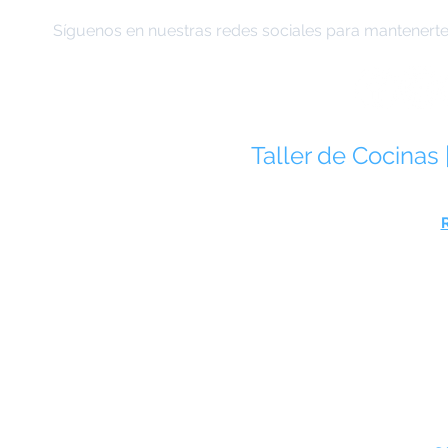
Síguenos en nuestras redes sociales para mantenerte 
Taller de Cocinas 
José Alvarado 5, Col. Roma Norte, 
Telé
Acoxpa 337, Col. Rancho San Lorenz
Telé