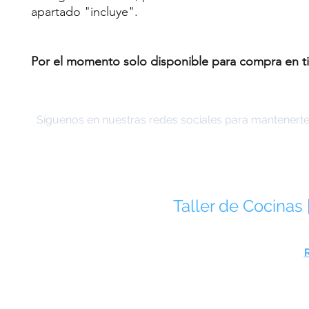
apartado "incluye".
Por el momento solo disponible para compra en tie
Síguenos en nuestras redes sociales para mantenerte 
Taller de Cocinas 
José Alvarado 5, Col. Roma Norte, 
Telé