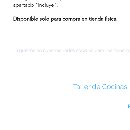
apartado "incluye".
Disponible solo para compra en tienda fisica.
Síguenos en nuestras redes sociales para mantenerte 
Taller de Cocinas 
José Alvarado 5, Col. Roma Norte, 
Telé